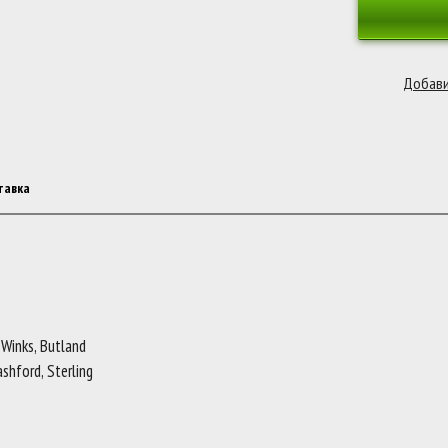
тавка
, Winks, Butland
ashford, Sterling