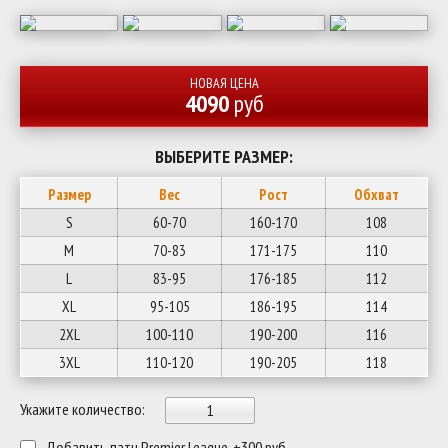
НОВАЯ ЦЕНА
4090
руб
ВЫБЕРИТЕ РАЗМЕР:
Размер
Вес
Рост
Обхват
S
60-70
160-170
108
M
70-83
171-175
110
L
83-95
176-185
112
XL
95-105
186-195
114
2XL
100-110
190-200
116
3XL
110-120
190-205
118
Укажите количество:
Добавить патч Premier League, +300 руб