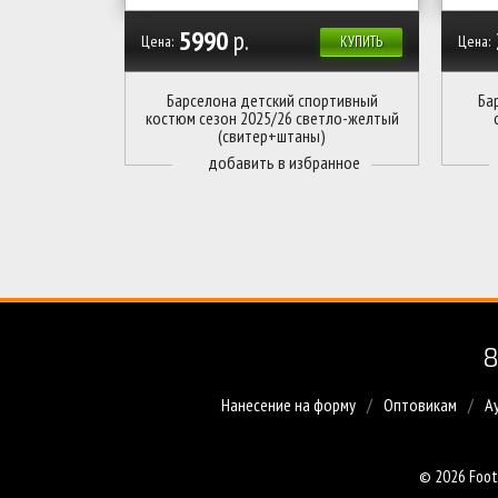
5990
р.
Цена:
Цена:
КУПИТЬ
Барселона детский спортивный
Ба
костюм сезон 2025/26 светло-желтый
(свитер+штаны)
8
Нанесение на форму
Оптовикам
А
© 2026 Foot