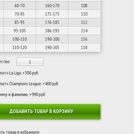
60-70
160-170
108
70-83
171-175
110
83-95
176-185
112
95-105
186-195
114
100-110
190-200
116
110-120
190-205
118
ество:
атч La Liga, +300 руб
патч Champions League, +400 руб
омер и фамилию, +990 руб
ДОБАВИТЬ ТОВАР В КОРЗИНУ