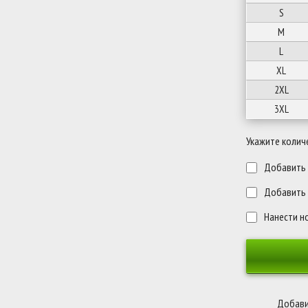
S
M
L
XL
2XL
3XL
Укажите колич
Добавить п
Добавить 
Нанести н