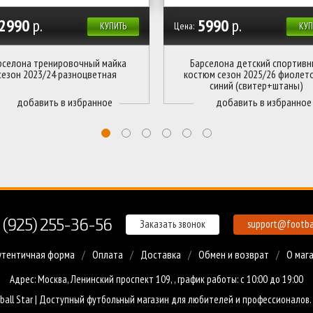
2990
р.
5990
р.
Цена:
КУПИТЬ
КУП
рселона тренировочный майка
Барселона детский спортивн
сезон 2023/24 разноцветная
костюм сезон 2025/26 фиолет
синий (свитер+штаны)
 (925) 255-36-56
Заказать звонок
support@footbal
утентичная форма
Оплата
Доставка
Обмен и возврат
О маг
Адрес: Москва, Ленинский проспект 109, , график работы: с 10:00 до 19:00
ball Star | Доступный
футбольный магазин
для любителей и профессионалов.