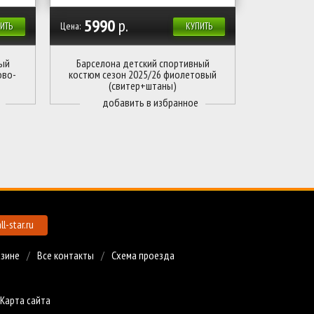
5990
р.
Цена:
ИТЬ
КУПИТЬ
ый
Барселона детский спортивный
ово-
костюм сезон 2025/26 фиолетовый
(свитер+штаны)
l-star.ru
азине
Все контакты
Схема проезда
Карта сайта