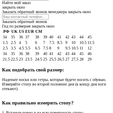
Найти мой заказ
закрыть окно
Заказать обратный звонок менеджера
закрыть окно
Заказать обратный звонок
Гид по размерам
закрыть окно
РФ
UK
US
EUR
СМ
34
35
36
37
38
39
40
41
42
43
44
45
1.5
2.5
4
5
6
7
7.5
8.5
9
10
10.5
11.5
2.5
3.5
4.5
5.5
6.5
7.5
8
9
9.5
10.5
11
12
34
35
36
38
39
40
41
42
43
44
45
46
21.5
22.5
23
23.5
24.5
25
25,5
26,5
27
27,5
28
29
Как подобрать свой размер:
Наденьте носки или гетры, которые будете носить с обувью.
Измеряйте стопу во второй половине дня (к концу дня ноги
отекают).
Как правильно измерить стопу?
1. Встаньте ровно и на всю поверхность стопы.