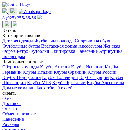
8 (925) 255-36-56
Каталог
Категории товаров:
Детская одежда
Футбольная одежда
Спортивная обувь
Футбольные бутсы
Вратарская форма
Аксессуары
Женская
Форма
Ретро Футболки
Экипировка
Нанесение
Атрибутика
по брендам
Чемпионаты и лиги:
Сборные команды
Клубы Англии
Клубы Испании
Клубы
Германии
Клубы Италии
Клубы Франции
Клубы России
Клубы Португалии
Клубы Голландии
Клубы Турции
Клубы
Шотландии
Клубы MLS
Клубы Бразилии
Клубы Аргентины
Другие команды
Баскетбол
Хоккей
скрыть
О нас
Доставка
Оплата
Обмен и возврат
Нанесение
Размеры
Оптовикам