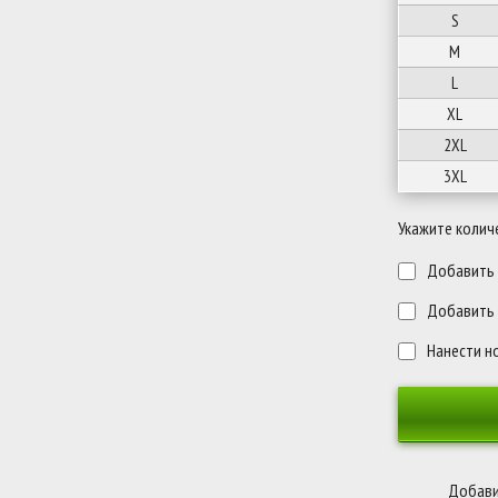
S
M
L
XL
2XL
3XL
Укажите колич
Добавить п
Добавить 
Нанести н