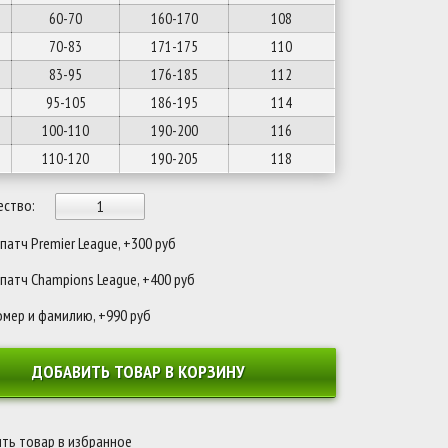
60-70
160-170
108
70-83
171-175
110
83-95
176-185
112
95-105
186-195
114
100-110
190-200
116
110-120
190-205
118
ество:
атч Premier League, +300 руб
патч Champions League, +400 руб
омер и фамилию, +990 руб
ДОБАВИТЬ ТОВАР В КОРЗИНУ