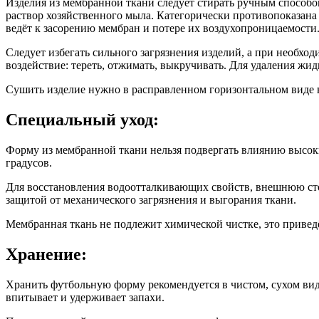
Изделия из мембранной ткани следует стирать ручным способо
раствор хозяйственного мыла. Категорически противопоказан
ведёт к засорению мембран и потере их воздухопроницаемости
Следует избегать сильного загрязнения изделий, а при необхо
воздействие: тереть, отжимать, выкручивать. Для удаления жи
Сушить изделие нужно в расправленном горизонтальном виде 
Специальный уход:
Форму из мембранной ткани нельзя подвергать влиянию высоки
градусов.
Для восстановления водоотталкивающих свойств, внешнюю сто
защитой от механического загрязнения и выгорания ткани.
Мембранная ткань не подлежит химической чистке, это привед
Хранение:
Хранить футбольную форму рекомендуется в чистом, сухом виде
впитывает и удерживает запахи.