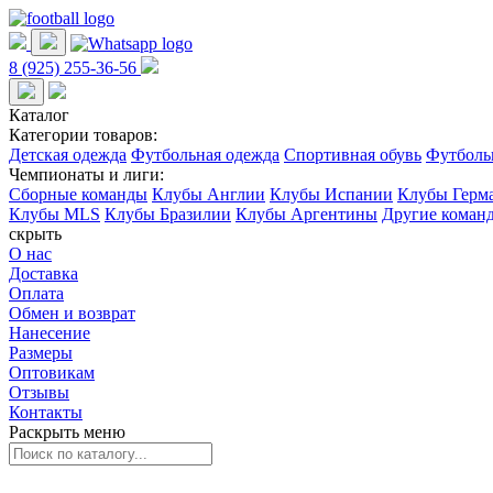
8 (925) 255-36-56
Каталог
Категории товаров:
Детская одежда
Футбольная одежда
Спортивная обувь
Футболь
Чемпионаты и лиги:
Сборные команды
Клубы Англии
Клубы Испании
Клубы Герм
Клубы MLS
Клубы Бразилии
Клубы Аргентины
Другие коман
скрыть
О нас
Доставка
Оплата
Обмен и возврат
Нанесение
Размеры
Оптовикам
Отзывы
Контакты
Раскрыть меню