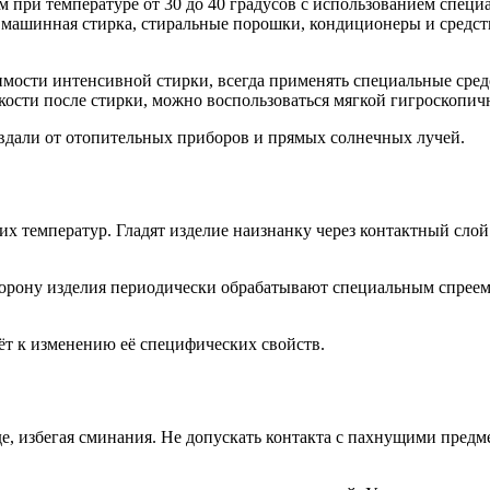
м при температуре от 30 до 40 градусов с использованием спе
а машинная стирка, стиральные порошки, кондиционеры и средс
.
димости интенсивной стирки, всегда применять специальные сре
дкости после стирки, можно воспользоваться мягкой гигроскопич
вдали от отопительных приборов и прямых солнечных лучей.
х температур. Гладят изделие наизнанку через контактный слой
рону изделия периодически обрабатывают специальным спреем 
ёт к изменению её специфических свойств.
, избегая сминания. Не допускать контакта с пахнущими предме