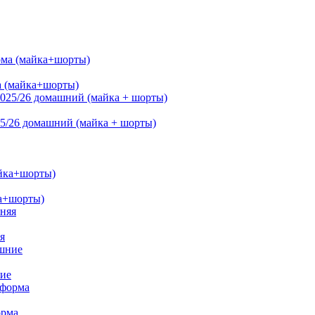
ма (майка+шорты)
25/26 домашний (майка + шорты)
ка+шорты)
я
ние
орма