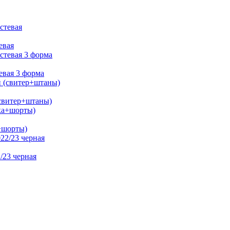
евая
евая 3 форма
(свитер+штаны)
а+шорты)
/23 черная