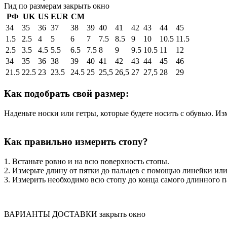
Гид по размерам
закрыть окно
РФ
UK
US
EUR
СМ
34
35
36
37
38
39
40
41
42
43
44
45
1.5
2.5
4
5
6
7
7.5
8.5
9
10
10.5
11.5
2.5
3.5
4.5
5.5
6.5
7.5
8
9
9.5
10.5
11
12
34
35
36
38
39
40
41
42
43
44
45
46
21.5
22.5
23
23.5
24.5
25
25,5
26,5
27
27,5
28
29
Как подобрать свой размер:
Наденьте носки или гетры, которые будете носить с обувью. Из
Как правильно измерить стопу?
1. Встаньте ровно и на всю поверхность стопы.
2. Измерьте длину от пятки до пальцев с помощью линейки ил
3. Измерить необходимо всю стопу до конца самого длинного п
ВАРИАНТЫ ДОСТАВКИ
закрыть окно