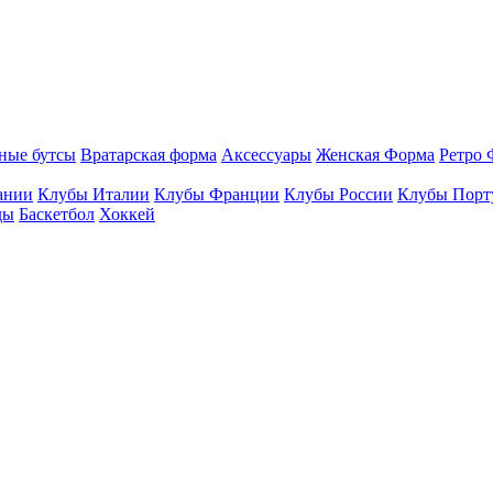
ные бутсы
Вратарская форма
Аксессуары
Женская Форма
Ретро 
ании
Клубы Италии
Клубы Франции
Клубы России
Клубы Порт
ды
Баскетбол
Хоккей