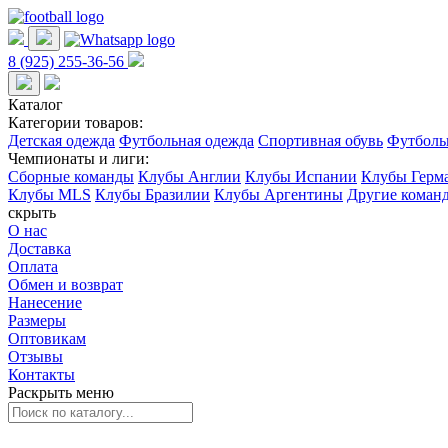
8 (925) 255-36-56
Каталог
Категории товаров:
Детская одежда
Футбольная одежда
Спортивная обувь
Футболь
Чемпионаты и лиги:
Сборные команды
Клубы Англии
Клубы Испании
Клубы Герм
Клубы MLS
Клубы Бразилии
Клубы Аргентины
Другие коман
скрыть
О нас
Доставка
Оплата
Обмен и возврат
Нанесение
Размеры
Оптовикам
Отзывы
Контакты
Раскрыть меню