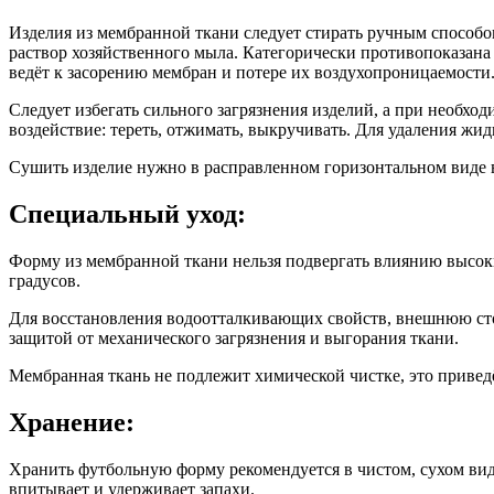
Изделия из мембранной ткани следует стирать ручным способо
раствор хозяйственного мыла. Категорически противопоказан
ведёт к засорению мембран и потере их воздухопроницаемости
Следует избегать сильного загрязнения изделий, а при необхо
воздействие: тереть, отжимать, выкручивать. Для удаления жи
Сушить изделие нужно в расправленном горизонтальном виде 
Специальный уход:
Форму из мембранной ткани нельзя подвергать влиянию высоки
градусов.
Для восстановления водоотталкивающих свойств, внешнюю сто
защитой от механического загрязнения и выгорания ткани.
Мембранная ткань не подлежит химической чистке, это привед
Хранение:
Хранить футбольную форму рекомендуется в чистом, сухом виде
впитывает и удерживает запахи.