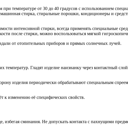
м при температуре от 30 до 40 градусов с использованием спе
а машинная стирка, стиральные порошки, кондиционеры и средс
.
димости интенсивной стирки, всегда применять специальные сре
дкости после стирки, можно воспользоваться мягкой гигроскопич
вдали от отопительных приборов и прямых солнечных лучей.
х температур. Гладят изделие наизнанку через контактный слой
рону изделия периодически обрабатывают специальным спреем 
ёт к изменению её специфических свойств.
, избегая сминания. Не допускать контакта с пахнущими предме