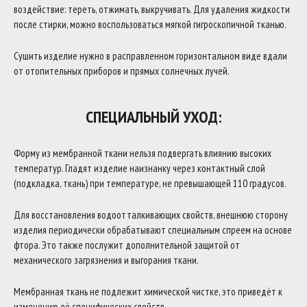
воздействие: тереть, отжимать, выкручивать. Для удаления жидкости
после стирки, можно воспользоваться мягкой гигроскопичной тканью.
Сушить изделие нужно в расправленном горизонтальном виде вдали
от отопительных приборов и прямых солнечных лучей.
СПЕЦИАЛЬНЫЙ УХОД:
Форму из мембранной ткани нельзя подвергать влиянию высоких
температур. Гладят изделие наизнанку через контактный слой
(подкладка, ткань) при температуре, не превышающей 110 градусов.
Для восстановления водоотталкивающих свойств, внешнюю сторону
изделия периодически обрабатывают специальным спреем на основе
фтора. Это также послужит дополнительной защитой от
механического загрязнения и выгорания ткани.
Мембранная ткань не подлежит химической чистке, это приведёт к
изменению её специфических свойств.