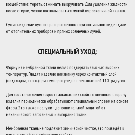
воздействие: тереть, отжимать, выкручивать. Для удаления жидкости
после стирки, можно воспользоваться мягкой гигроскопичной тканью.
Сушить изделие нужно в расправленном горизонтальном виде вдали
от отопительных приборов и прямых солнечных лучей.
СПЕЦИАЛЬНЫЙ УХОД:
Форму из мембранной ткани нельзя подвергать влиянию высоких
температур. Гладят изделие наизнанку через контактный слой
(подкладка, ткань) при температуре, не превышающей 110 градусов.
Для восстановления водоотталкивающих свойств, внешнюю сторону
изделия периодически обрабатывают специальным спреем на основе
фтора. Это также послужит дополнительной защитой от
механического загрязнения и выгорания ткани.
Мембранная ткань не подлежит химической чистке, это приведёт к
изменению её специфических свойств.