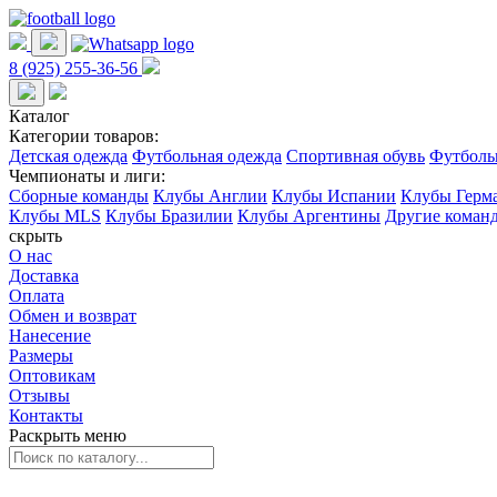
8 (925) 255-36-56
Каталог
Категории товаров:
Детская одежда
Футбольная одежда
Спортивная обувь
Футболь
Чемпионаты и лиги:
Сборные команды
Клубы Англии
Клубы Испании
Клубы Герм
Клубы MLS
Клубы Бразилии
Клубы Аргентины
Другие коман
скрыть
О нас
Доставка
Оплата
Обмен и возврат
Нанесение
Размеры
Оптовикам
Отзывы
Контакты
Раскрыть меню