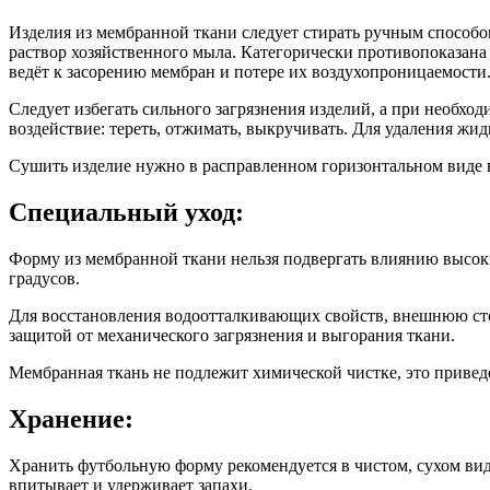
Изделия из мембранной ткани следует стирать ручным способо
раствор хозяйственного мыла. Категорически противопоказан
ведёт к засорению мембран и потере их воздухопроницаемости
Следует избегать сильного загрязнения изделий, а при необхо
воздействие: тереть, отжимать, выкручивать. Для удаления жи
Сушить изделие нужно в расправленном горизонтальном виде 
Специальный уход:
Форму из мембранной ткани нельзя подвергать влиянию высоки
градусов.
Для восстановления водоотталкивающих свойств, внешнюю сто
защитой от механического загрязнения и выгорания ткани.
Мембранная ткань не подлежит химической чистке, это привед
Хранение:
Хранить футбольную форму рекомендуется в чистом, сухом виде
впитывает и удерживает запахи.