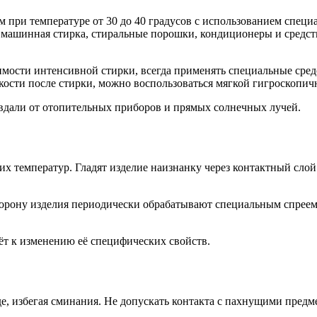
м при температуре от 30 до 40 градусов с использованием спе
а машинная стирка, стиральные порошки, кондиционеры и средс
.
димости интенсивной стирки, всегда применять специальные сре
дкости после стирки, можно воспользоваться мягкой гигроскопич
вдали от отопительных приборов и прямых солнечных лучей.
х температур. Гладят изделие наизнанку через контактный слой
рону изделия периодически обрабатывают специальным спреем 
ёт к изменению её специфических свойств.
, избегая сминания. Не допускать контакта с пахнущими предме