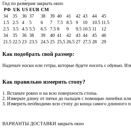
Гид по размерам
закрыть окно
РФ
UK
US
EUR
СМ
34
35
36
37
38
39
40
41
42
43
44
45
1.5
2.5
4
5
6
7
7.5
8.5
9
10
10.5
11.5
2.5
3.5
4.5
5.5
6.5
7.5
8
9
9.5
10.5
11
12
34
35
36
38
39
40
41
42
43
44
45
46
21.5
22.5
23
23.5
24.5
25
25,5
26,5
27
27,5
28
29
Как подобрать свой размер:
Наденьте носки или гетры, которые будете носить с обувью. Из
Как правильно измерить стопу?
1. Встаньте ровно и на всю поверхность стопы.
2. Измерьте длину от пятки до пальцев с помощью линейки ил
3. Измерить необходимо всю стопу до конца самого длинного п
ВАРИАНТЫ ДОСТАВКИ
закрыть окно