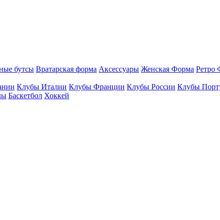
ные бутсы
Вратарская форма
Аксессуары
Женская Форма
Ретро 
ании
Клубы Италии
Клубы Франции
Клубы России
Клубы Порт
ды
Баскетбол
Хоккей