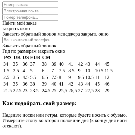
Найти мой заказ
закрыть окно
Заказать обратный звонок менеджера
закрыть окно
Заказать обратный звонок
Гид по размерам
закрыть окно
РФ
UK
US
EUR
СМ
34
35
36
37
38
39
40
41
42
43
44
45
1.5
2.5
4
5
6
7
7.5
8.5
9
10
10.5
11.5
2.5
3.5
4.5
5.5
6.5
7.5
8
9
9.5
10.5
11
12
34
35
36
38
39
40
41
42
43
44
45
46
21.5
22.5
23
23.5
24.5
25
25,5
26,5
27
27,5
28
29
Как подобрать свой размер:
Наденьте носки или гетры, которые будете носить с обувью.
Измеряйте стопу во второй половине дня (к концу дня ноги
отекают).