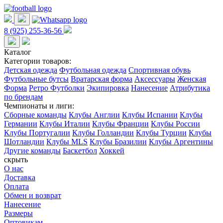
8 (925) 255-36-56
Каталог
Категории товаров:
Детская одежда
Футбольная одежда
Спортивная обувь
Футбольные бутсы
Вратарская форма
Аксессуары
Женская
Форма
Ретро Футболки
Экипировка
Нанесение
Атрибутика
по брендам
Чемпионаты и лиги:
Сборные команды
Клубы Англии
Клубы Испании
Клубы
Германии
Клубы Италии
Клубы Франции
Клубы России
Клубы Португалии
Клубы Голландии
Клубы Турции
Клубы
Шотландии
Клубы MLS
Клубы Бразилии
Клубы Аргентины
Другие команды
Баскетбол
Хоккей
скрыть
О нас
Доставка
Оплата
Обмен и возврат
Нанесение
Размеры
Оптовикам