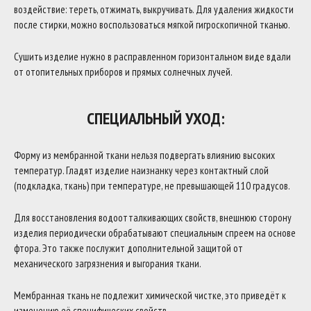
воздействие: тереть, отжимать, выкручивать. Для удаления жидкости
после стирки, можно воспользоваться мягкой гигроскопичной тканью.
Сушить изделие нужно в расправленном горизонтальном виде вдали
от отопительных приборов и прямых солнечных лучей.
СПЕЦИАЛЬНЫЙ УХОД:
Форму из мембранной ткани нельзя подвергать влиянию высоких
температур. Гладят изделие наизнанку через контактный слой
(подкладка, ткань) при температуре, не превышающей 110 градусов.
Для восстановления водоотталкивающих свойств, внешнюю сторону
изделия периодически обрабатывают специальным спреем на основе
фтора. Это также послужит дополнительной защитой от
механического загрязнения и выгорания ткани.
Мембранная ткань не подлежит химической чистке, это приведёт к
изменению её специфических свойств.