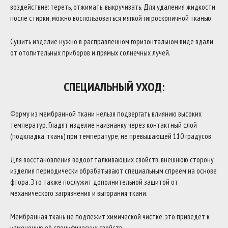
воздействие: тереть, отжимать, выкручивать. Для удаления жидкости
после стирки, можно воспользоваться мягкой гигроскопичной тканью.
Сушить изделие нужно в расправленном горизонтальном виде вдали
от отопительных приборов и прямых солнечных лучей.
СПЕЦИАЛЬНЫЙ УХОД:
Форму из мембранной ткани нельзя подвергать влиянию высоких
температур. Гладят изделие наизнанку через контактный слой
(подкладка, ткань) при температуре, не превышающей 110 градусов.
Для восстановления водоотталкивающих свойств, внешнюю сторону
изделия периодически обрабатывают специальным спреем на основе
фтора. Это также послужит дополнительной защитой от
механического загрязнения и выгорания ткани.
Мембранная ткань не подлежит химической чистке, это приведёт к
изменению её специфических свойств.