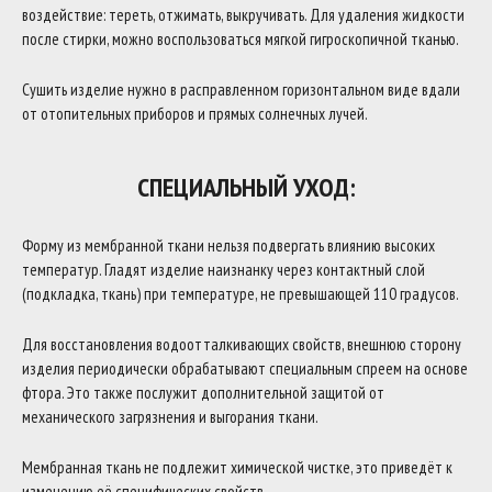
воздействие: тереть, отжимать, выкручивать. Для удаления жидкости
после стирки, можно воспользоваться мягкой гигроскопичной тканью.
Сушить изделие нужно в расправленном горизонтальном виде вдали
от отопительных приборов и прямых солнечных лучей.
СПЕЦИАЛЬНЫЙ УХОД:
Форму из мембранной ткани нельзя подвергать влиянию высоких
температур. Гладят изделие наизнанку через контактный слой
(подкладка, ткань) при температуре, не превышающей 110 градусов.
Для восстановления водоотталкивающих свойств, внешнюю сторону
изделия периодически обрабатывают специальным спреем на основе
фтора. Это также послужит дополнительной защитой от
механического загрязнения и выгорания ткани.
Мембранная ткань не подлежит химической чистке, это приведёт к
изменению её специфических свойств.