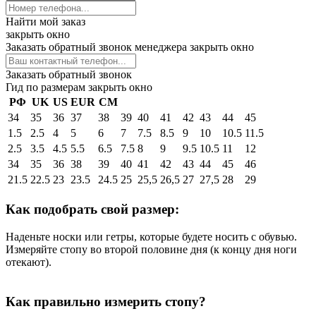
Найти мой заказ
закрыть окно
Заказать обратный звонок менеджера
закрыть окно
Заказать обратный звонок
Гид по размерам
закрыть окно
РФ
UK
US
EUR
СМ
34
35
36
37
38
39
40
41
42
43
44
45
1.5
2.5
4
5
6
7
7.5
8.5
9
10
10.5
11.5
2.5
3.5
4.5
5.5
6.5
7.5
8
9
9.5
10.5
11
12
34
35
36
38
39
40
41
42
43
44
45
46
21.5
22.5
23
23.5
24.5
25
25,5
26,5
27
27,5
28
29
Как подобрать свой размер:
Наденьте носки или гетры, которые будете носить с обувью.
Измеряйте стопу во второй половине дня (к концу дня ноги
отекают).
Как правильно измерить стопу?