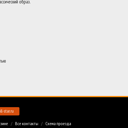
ассический образ.
стью
l-star.ru
азине
Все контакты
Схема проезда