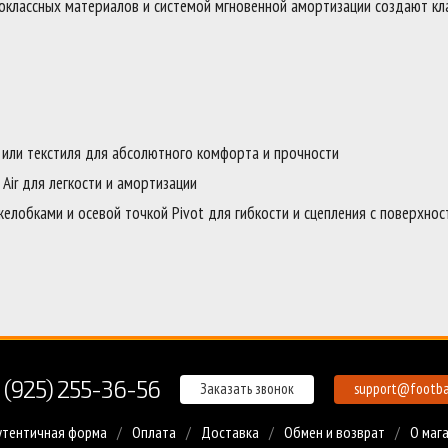
ервоклассных материалов и системой мгновенной амортизации создают кл
и или текстиля для абсолютного комфорта и прочности
Air для легкости и амортизации
елобками и осевой точкой Pivot для гибкости и сцепления с поверхно
 (925) 255-36-56
Заказать звонок
support@footbal
утентичная форма
Оплата
Доставка
Обмен и возврат
О маг