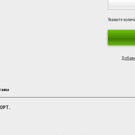
Укажите колич
тавка
ОРТ.