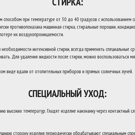
СТИРКА:
м способом при температуре от 30 до 40 градусов с использованием 
чески противопоказана машинная стирка, стиральные порошки, кондици
потере их воздухопроницаемости.
ри необходимости интенсивной стирки, всегда применять специальные с
ивать. Для удаления жидкости после стирки, можно воспользоваться мя
ном виде вдали от отопительных приборов и прямых солнечных лучей.
СПЕЦИАЛЬНЫЙ УХОД:
ю высоких температур. Гладят изделие наизнанку через контактный сло
ешнюю сторону изделия периодически обрабатывают специальным спре