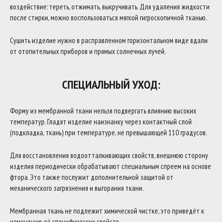
воздействие: тереть, отжимать, выкручивать. Для удаления жидкости
после стирки, можно воспользоваться мягкой гигроскопичной тканью.
Сушить изделие нужно в расправленном горизонтальном виде вдали
от отопительных приборов и прямых солнечных лучей.
СПЕЦИАЛЬНЫЙ УХОД:
Форму из мембранной ткани нельзя подвергать влиянию высоких
температур. Гладят изделие наизнанку через контактный слой
(подкладка, ткань) при температуре, не превышающей 110 градусов.
Для восстановления водоотталкивающих свойств, внешнюю сторону
изделия периодически обрабатывают специальным спреем на основе
фтора. Это также послужит дополнительной защитой от
механического загрязнения и выгорания ткани.
Мембранная ткань не подлежит химической чистке, это приведёт к
изменению её специфических свойств.