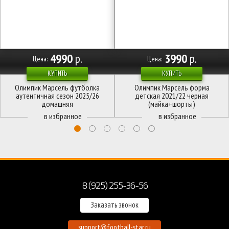
4990
р.
3990
р.
Цена:
Цена:
КУПИТЬ
КУПИТЬ
Олимпик Марсель футболка
Олимпик Марсель форма
аутентичная сезон 2025/26
детская 2021/22 черная
домашняя
(майка+шорты)
8 (925) 255-36-56
Заказать звонок
support@football-star.ru