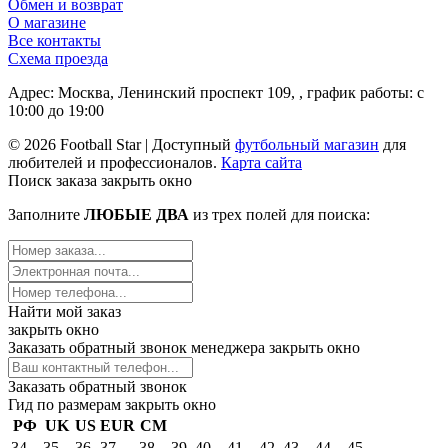
Обмен и возврат
О магазине
Все контакты
Схема проезда
Адрес: Москва, Ленинский проспект 109, , график работы: с
10:00 до 19:00
© 2026 Football Star | Доступный
футбольный магазин
для
любителей и профессионалов.
Карта сайта
Поиск заказа
закрыть окно
Заполните
ЛЮБЫЕ ДВА
из трех полей для поиска:
Найти мой заказ
закрыть окно
Заказать обратный звонок менеджера
закрыть окно
Заказать обратный звонок
Гид по размерам
закрыть окно
РФ
UK
US
EUR
СМ
34
35
36
37
38
39
40
41
42
43
44
45