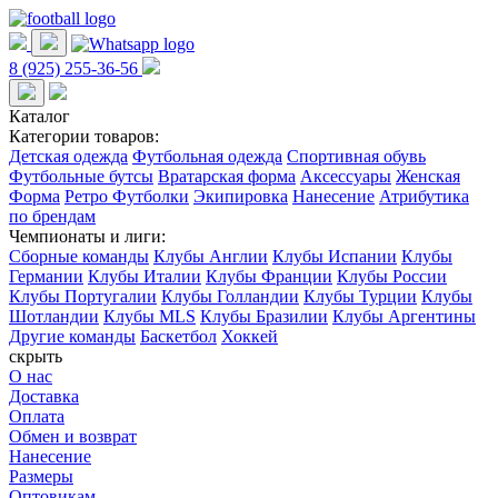
8 (925) 255-36-56
Каталог
Категории товаров:
Детская одежда
Футбольная одежда
Спортивная обувь
Футбольные бутсы
Вратарская форма
Аксессуары
Женская
Форма
Ретро Футболки
Экипировка
Нанесение
Атрибутика
по брендам
Чемпионаты и лиги:
Сборные команды
Клубы Англии
Клубы Испании
Клубы
Германии
Клубы Италии
Клубы Франции
Клубы России
Клубы Португалии
Клубы Голландии
Клубы Турции
Клубы
Шотландии
Клубы MLS
Клубы Бразилии
Клубы Аргентины
Другие команды
Баскетбол
Хоккей
скрыть
О нас
Доставка
Оплата
Обмен и возврат
Нанесение
Размеры
Оптовикам