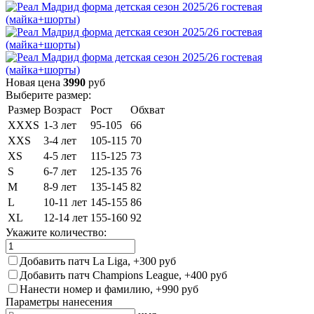
Новая цена
3990
руб
Выберите размер:
Размер
Возраст
Рост
Обхват
XXXS
1-3 лет
95-105
66
XXS
3-4 лет
105-115
70
XS
4-5 лет
115-125
73
S
6-7 лет
125-135
76
M
8-9 лет
135-145
82
L
10-11 лет
145-155
86
XL
12-14 лет
155-160
92
Укажите количество:
Добавить патч La Liga, +300 руб
Добавить патч Champions League, +400 руб
Нанести номер и фамилию, +990 руб
Параметры нанесения