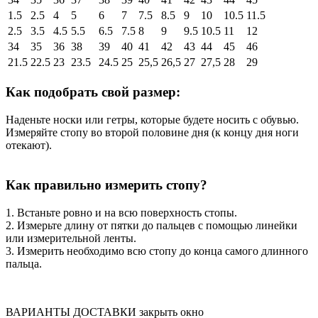
1.5
2.5
4
5
6
7
7.5
8.5
9
10
10.5
11.5
2.5
3.5
4.5
5.5
6.5
7.5
8
9
9.5
10.5
11
12
34
35
36
38
39
40
41
42
43
44
45
46
21.5
22.5
23
23.5
24.5
25
25,5
26,5
27
27,5
28
29
Как подобрать свой размер:
Наденьте носки или гетры, которые будете носить с обувью.
Измеряйте стопу во второй половине дня (к концу дня ноги
отекают).
Как правильно измерить стопу?
1. Встаньте ровно и на всю поверхность стопы.
2. Измерьте длину от пятки до пальцев с помощью линейки
или измерительной ленты.
3. Измерить необходимо всю стопу до конца самого длинного
пальца.
ВАРИАНТЫ ДОСТАВКИ
закрыть окно