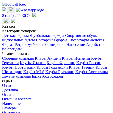
8 (925) 255-36-56
Каталог
Категории товаров:
Детская одежда
Футбольная одежда
Спортивная обувь
Футбольные бутсы
Вратарская форма
Аксессуары
Женская
Форма
Ретро Футболки
Экипировка
Нанесение
Атрибутика
по брендам
Чемпионаты и лиги:
Сборные команды
Клубы Англии
Клубы Испании
Клубы
Германии
Клубы Италии
Клубы Франции
Клубы России
Клубы Португалии
Клубы Голландии
Клубы Турции
Клубы
Шотландии
Клубы MLS
Клубы Бразилии
Клубы Аргентины
Другие команды
Баскетбол
Хоккей
скрыть
О нас
Доставка
Оплата
Обмен и возврат
Нанесение
Размеры
Оптовикам