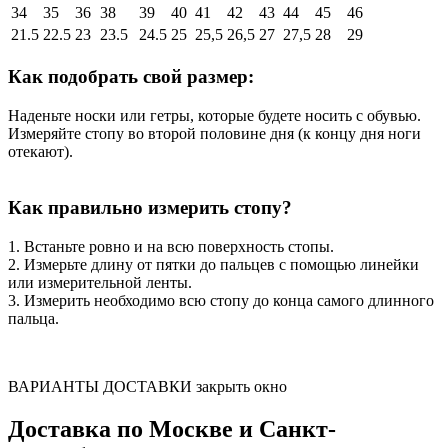
34
35
36
38
39
40
41
42
43
44
45
46
21.5
22.5
23
23.5
24.5
25
25,5
26,5
27
27,5
28
29
Как подобрать свой размер:
Наденьте носки или гетры, которые будете носить с обувью.
Измеряйте стопу во второй половине дня (к концу дня ноги
отекают).
Как правильно измерить стопу?
1. Встаньте ровно и на всю поверхность стопы.
2. Измерьте длину от пятки до пальцев с помощью линейки
или измерительной ленты.
3. Измерить необходимо всю стопу до конца самого длинного
пальца.
ВАРИАНТЫ ДОСТАВКИ
закрыть окно
Доставка по Москве и Санкт-