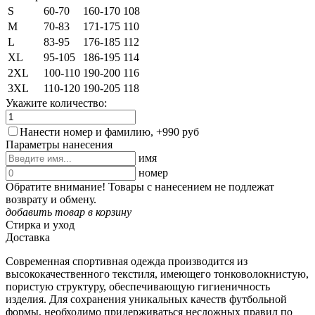
S
60-70
160-170
108
M
70-83
171-175
110
L
83-95
176-185
112
XL
95-105
186-195
114
2XL
100-110
190-200
116
3XL
110-120
190-205
118
Укажите количество:
Нанести номер и фамилию, +990 руб
Параметры нанесения
имя
номер
Обратите внимание! Товары с нанесением не подлежат
возврату и обмену.
добавить товар в корзину
Стирка и уход
Доставка
Современная спортивная одежда производится из
высококачественного текстиля, имеющего тонковолокнистую,
пористую структуру, обеспечивающую гигиеничность
изделия. Для сохранения уникальных качеств футбольной
формы, необходимо придерживаться несложных правил по