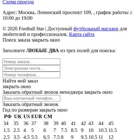
Схема проезда
Адрес: Москва, Ленинский проспект 109, , график работы: с
10:00 до 19:00
© 2026 Football Star | Доступный
футбольный магазин
для
любителей и профессионалов.
Карта сайта
Поиск заказа
закрыть окно
Заполните
ЛЮБЫЕ ДВА
из трех полей для поиска:
Найти мой заказ
закрыть окно
Заказать обратный звонок менеджера
закрыть окно
Заказать обратный звонок
Гид по размерам
закрыть окно
РФ
UK
US
EUR
СМ
34
35
36
37
38
39
40
41
42
43
44
45
1.5
2.5
4
5
6
7
7.5
8.5
9
10
10.5
11.5
2.5
3.5
4.5
5.5
6.5
7.5
8
9
9.5
10.5
11
12