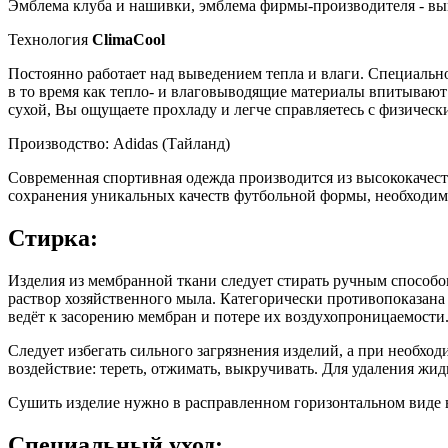
Эмблема клуба и нашивки, эмблема фирмы-производителя - вы
Технология
ClimaCool
Постоянно работает над выведением тепла и влаги. Специаль
в то время как тепло- и влаговыводящие материалы впитывают 
сухой, Вы ощущаете прохладу и легче справляетесь с физическ
Производство: Adidas (Тайланд)
Современная спортивная одежда производится из высококачес
сохранения уникальных качеств футбольной формы, необходим
Стирка:
Изделия из мембранной ткани следует стирать ручным способо
раствор хозяйственного мыла. Категорически противопоказан
ведёт к засорению мембран и потере их воздухопроницаемости
Следует избегать сильного загрязнения изделий, а при необхо
воздействие: тереть, отжимать, выкручивать. Для удаления жи
Сушить изделие нужно в расправленном горизонтальном виде 
Специальный уход: