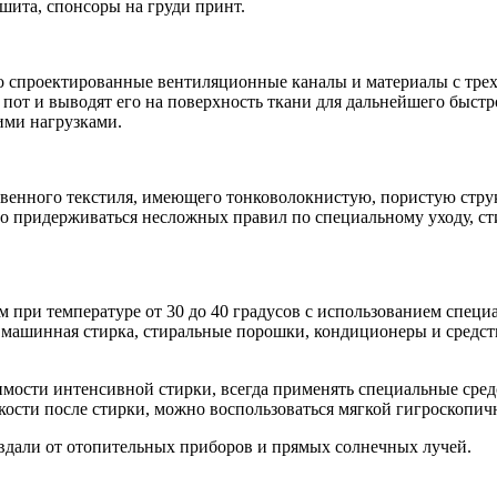
шита, спонсоры на груди принт.
но спроектированные вентиляционные каналы и материалы с тр
пот и выводят его на поверхность ткани для дальнейшего быстро
ими нагрузками.
твенного текстиля, имеющего тонковолокнистую, пористую стру
о придерживаться несложных правил по специальному уходу, ст
м при температуре от 30 до 40 градусов с использованием спе
а машинная стирка, стиральные порошки, кондиционеры и средс
.
димости интенсивной стирки, всегда применять специальные сре
дкости после стирки, можно воспользоваться мягкой гигроскопич
вдали от отопительных приборов и прямых солнечных лучей.