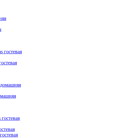
я
гостевая
омашняя
остевая