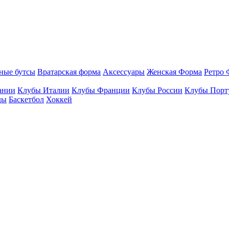
ные бутсы
Вратарская форма
Аксессуары
Женская Форма
Ретро 
ании
Клубы Италии
Клубы Франции
Клубы России
Клубы Порт
ды
Баскетбол
Хоккей