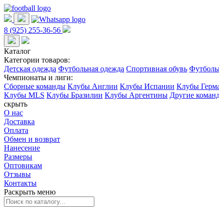
8 (925) 255-36-56
Каталог
Категории товаров:
Детская одежда
Футбольная одежда
Спортивная обувь
Футболь
Чемпионаты и лиги:
Сборные команды
Клубы Англии
Клубы Испании
Клубы Герм
Клубы MLS
Клубы Бразилии
Клубы Аргентины
Другие коман
скрыть
О нас
Доставка
Оплата
Обмен и возврат
Нанесение
Размеры
Оптовикам
Отзывы
Контакты
Раскрыть меню