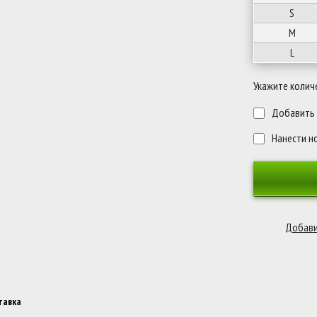
S
M
L
Укажите колич
Добавить п
Нанести н
тавка