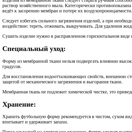
Изделия из мембранной ткани следует стирать ручным способо
раствор хозяйственного мыла. Категорически противопоказан
ведёт к засорению мембран и потере их воздухопроницаемости
Следует избегать сильного загрязнения изделий, а при необхо
воздействие: тереть, отжимать, выкручивать. Для удаления жи
Сушить изделие нужно в расправленном горизонтальном виде 
Специальный уход:
Форму из мембранной ткани нельзя подвергать влиянию высоки
градусов.
Для восстановления водоотталкивающих свойств, внешнюю сто
защитой от механического загрязнения и выгорания ткани.
Мембранная ткань не подлежит химической чистке, это привед
Хранение:
Хранить футбольную форму рекомендуется в чистом, сухом виде
впитывает и удерживает запахи.
Перед закладкой на длительное хранение, форму следует высти