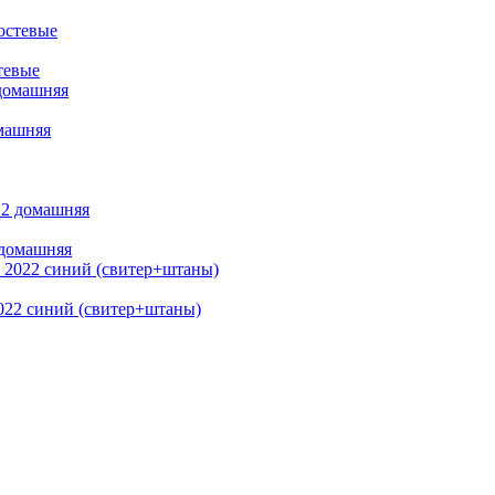
тевые
машняя
 домашняя
022 синий (свитер+штаны)