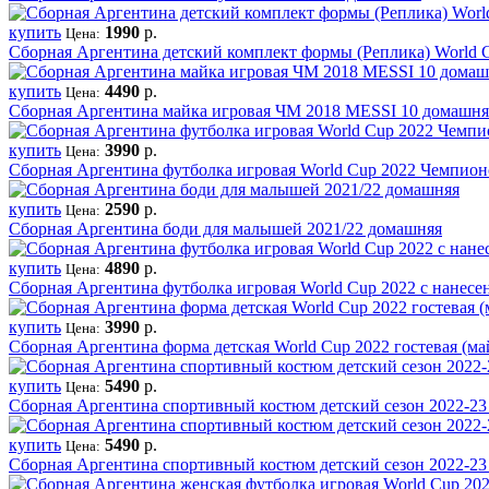
купить
1990
р.
Цена:
Сборная Аргентина детский комплект формы (Реплика) World 
купить
4490
р.
Цена:
Сборная Аргентина майка игровая ЧМ 2018 MESSI 10 домашня
купить
3990
р.
Цена:
Сборная Аргентина футболка игровая World Cup 2022 Чемпион
купить
2590
р.
Цена:
Сборная Аргентина боди для малышей 2021/22 домашняя
купить
4890
р.
Цена:
Сборная Аргентина футболка игровая World Cup 2022 с нанес
купить
3990
р.
Цена:
Сборная Аргентина форма детская World Cup 2022 гостевая (м
купить
5490
р.
Цена:
Сборная Аргентина спортивный костюм детский сезон 2022-23
купить
5490
р.
Цена:
Сборная Аргентина спортивный костюм детский сезон 2022-23