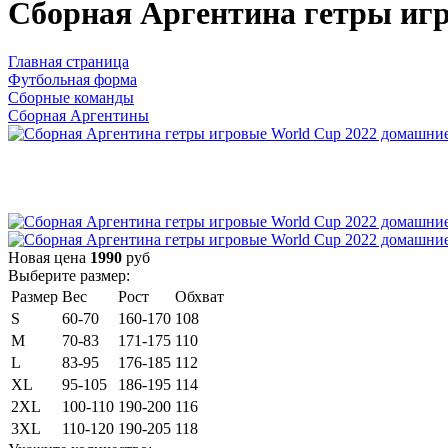
Сборная Аргентина гетры иг
Главная страница
Футбольная форма
Сборные команды
Сборная Аргентины
Новая цена
1990
руб
Выберите размер:
Размер
Вес
Рост
Обхват
S
60-70
160-170
108
M
70-83
171-175
110
L
83-95
176-185
112
XL
95-105
186-195
114
2XL
100-110
190-200
116
3XL
110-120
190-205
118