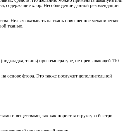
циальных средств. По желанию можно применять шампунь или
тва, содержащие хлор. Несоблюдение данной рекомендации
дства. Нельзя оказывать на ткань повышенное механическое
ной тканью.
 (подкладка, ткань) при температуре, не превышающей 110
на основе фтора. Это также послужит дополнительной
тами и веществами, так как пористая структура быстро
лиэтиленовый или тканевый пакет.