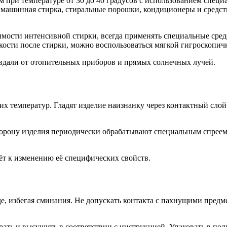
м при температуре от 30 до 40 градусов с использованием спе
а машинная стирка, стиральные порошки, кондиционеры и средс
.
димости интенсивной стирки, всегда применять специальные сре
дкости после стирки, можно воспользоваться мягкой гигроскопич
вдали от отопительных приборов и прямых солнечных лучей.
х температур. Гладят изделие наизнанку через контактный слой
рону изделия периодически обрабатывают специальным спреем 
ёт к изменению её специфических свойств.
, избегая сминания. Не допускать контакта с пахнущими предме
рать и высушить в соответствии с инструкцией. Упаковать в по