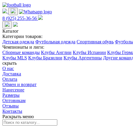
8 (925) 255-36-56
Каталог
Категории товаров:
Детская одежда
Футбольная одежда
Спортивная обувь
Футболь
Чемпионаты и лиги:
Сборные команды
Клубы Англии
Клубы Испании
Клубы Герм
Клубы MLS
Клубы Бразилии
Клубы Аргентины
Другие коман
скрыть
О нас
Доставка
Оплата
Обмен и возврат
Нанесение
Размеры
Оптовикам
Отзывы
Контакты
Раскрыть меню