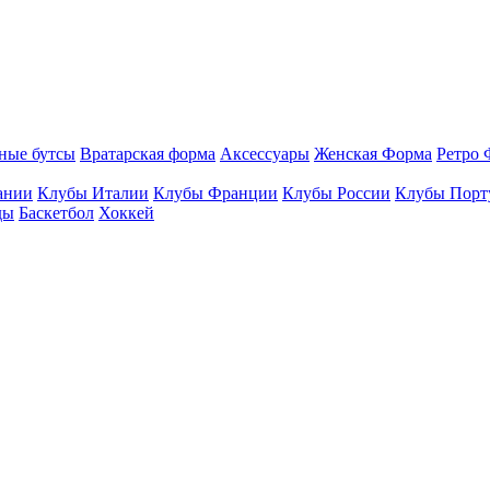
ные бутсы
Вратарская форма
Аксессуары
Женская Форма
Ретро 
ании
Клубы Италии
Клубы Франции
Клубы России
Клубы Порт
ды
Баскетбол
Хоккей