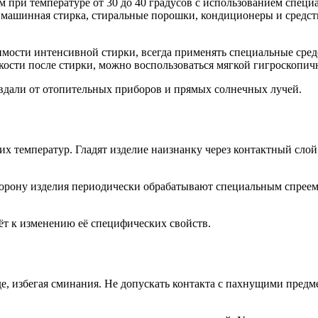
м при температуре от 30 до 40 градусов с использованием спе
а машинная стирка, стиральные порошки, кондиционеры и средс
.
димости интенсивной стирки, всегда применять специальные сре
дкости после стирки, можно воспользоваться мягкой гигроскопич
вдали от отопительных приборов и прямых солнечных лучей.
х температур. Гладят изделие наизнанку через контактный слой
рону изделия периодически обрабатывают специальным спреем 
ёт к изменению её специфических свойств.
, избегая сминания. Не допускать контакта с пахнущими предме