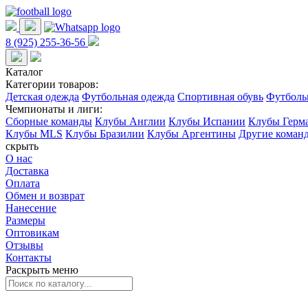
8 (925) 255-36-56
Каталог
Категории товаров:
Детская одежда
Футбольная одежда
Спортивная обувь
Футболь
Чемпионаты и лиги:
Сборные команды
Клубы Англии
Клубы Испании
Клубы Герм
Клубы MLS
Клубы Бразилии
Клубы Аргентины
Другие коман
скрыть
О нас
Доставка
Оплата
Обмен и возврат
Нанесение
Размеры
Оптовикам
Отзывы
Контакты
Раскрыть меню