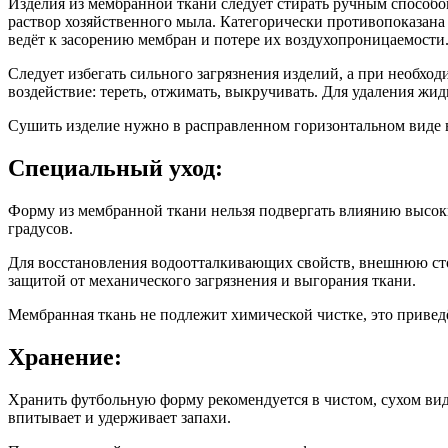
Изделия из мембранной ткани следует стирать ручным способо
раствор хозяйственного мыла. Категорически противопоказан
ведёт к засорению мембран и потере их воздухопроницаемости
Следует избегать сильного загрязнения изделий, а при необхо
воздействие: тереть, отжимать, выкручивать. Для удаления жи
Сушить изделие нужно в расправленном горизонтальном виде 
Специальный уход:
Форму из мембранной ткани нельзя подвергать влиянию высоки
градусов.
Для восстановления водоотталкивающих свойств, внешнюю сто
защитой от механического загрязнения и выгорания ткани.
Мембранная ткань не подлежит химической чистке, это привед
Хранение:
Хранить футбольную форму рекомендуется в чистом, сухом виде
впитывает и удерживает запахи.