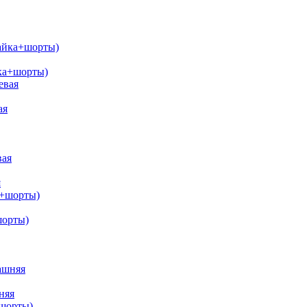
йка+шорты)
ая
я
шорты)
няя