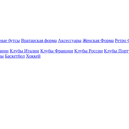
ные бутсы
Вратарская форма
Аксессуары
Женская Форма
Ретро 
ании
Клубы Италии
Клубы Франции
Клубы России
Клубы Порт
ды
Баскетбол
Хоккей