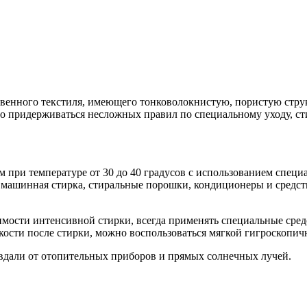
твенного текстиля, имеющего тонковолокнистую, пористую стру
о придерживаться несложных правил по специальному уходу, ст
м при температуре от 30 до 40 градусов с использованием спе
а машинная стирка, стиральные порошки, кондиционеры и средс
.
димости интенсивной стирки, всегда применять специальные сре
дкости после стирки, можно воспользоваться мягкой гигроскопич
вдали от отопительных приборов и прямых солнечных лучей.