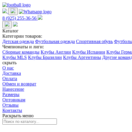
8 (925) 255-36-56
Каталог
Категории товаров:
Детская одежда
Футбольная одежда
Спортивная обувь
Футболь
Чемпионаты и лиги:
Сборные команды
Клубы Англии
Клубы Испании
Клубы Герм
Клубы MLS
Клубы Бразилии
Клубы Аргентины
Другие коман
скрыть
О нас
Доставка
Оплата
Обмен и возврат
Нанесение
Размеры
Оптовикам
Отзывы
Контакты
Раскрыть меню