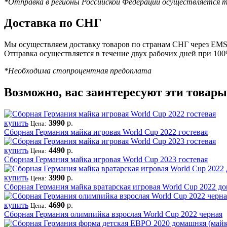
*Отправка в регионы Российской Федерации осуществляется т
Доставка по СНГ
Мы осуществляем доставку товаров по странам СНГ через EMS 
Отправка осуществляется в течение двух рабочих дней при 10
*Необходима стопроцентная предоплата
Возможно, вас заинтересуют эти товары
купить
3990
р.
Цена:
Сборная Германия майка игровая World Cup 2022 гостевая
купить
4490
р.
Цена:
Сборная Германия майка игровая World Cup 2023 гостевая
купить
3990
р.
Цена:
Сборная Германия майка вратарская игровая World Cup 2022 д
купить
4690
р.
Цена:
Сборная Германия олимпийка взрослая World Cup 2022 черная