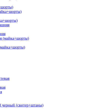
+шорты)
йка+шорты)
няя
(майка+шорты)
вая