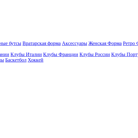
ные бутсы
Вратарская форма
Аксессуары
Женская Форма
Ретро 
ании
Клубы Италии
Клубы Франции
Клубы России
Клубы Порт
ды
Баскетбол
Хоккей