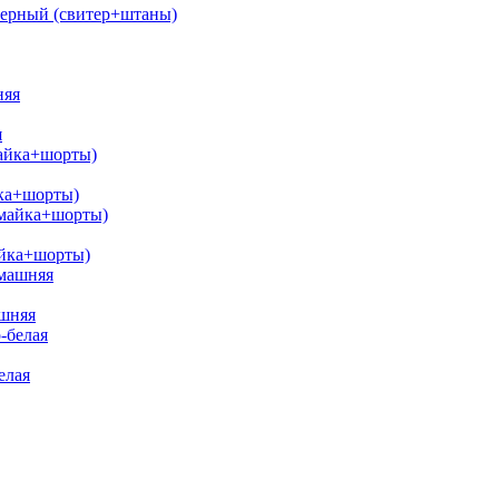
черный (свитер+штаны)
я
йка+шорты)
айка+шорты)
ашняя
елая