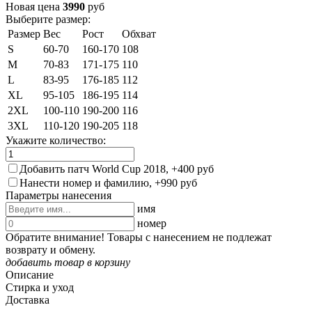
Новая цена
3990
руб
Выберите размер:
Размер
Вес
Рост
Обхват
S
60-70
160-170
108
M
70-83
171-175
110
L
83-95
176-185
112
XL
95-105
186-195
114
2XL
100-110
190-200
116
3XL
110-120
190-205
118
Укажите количество:
Добавить патч World Cup 2018, +400 руб
Нанести номер и фамилию, +990 руб
Параметры нанесения
имя
номер
Обратите внимание! Товары с нанесением не подлежат
возврату и обмену.
добавить товар в корзину
Описание
Стирка и уход
Доставка