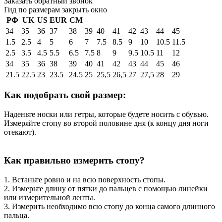
Заказать обратный звонок
Гид по размерам
закрыть окно
РФ
UK
US
EUR
СМ
34
35
36
37
38
39
40
41
42
43
44
45
1.5
2.5
4
5
6
7
7.5
8.5
9
10
10.5
11.5
2.5
3.5
4.5
5.5
6.5
7.5
8
9
9.5
10.5
11
12
34
35
36
38
39
40
41
42
43
44
45
46
21.5
22.5
23
23.5
24.5
25
25,5
26,5
27
27,5
28
29
Как подобрать свой размер:
Наденьте носки или гетры, которые будете носить с обувью.
Измеряйте стопу во второй половине дня (к концу дня ноги
отекают).
Как правильно измерить стопу?
1. Встаньте ровно и на всю поверхность стопы.
2. Измерьте длину от пятки до пальцев с помощью линейки
или измерительной ленты.
3. Измерить необходимо всю стопу до конца самого длинного
пальца.