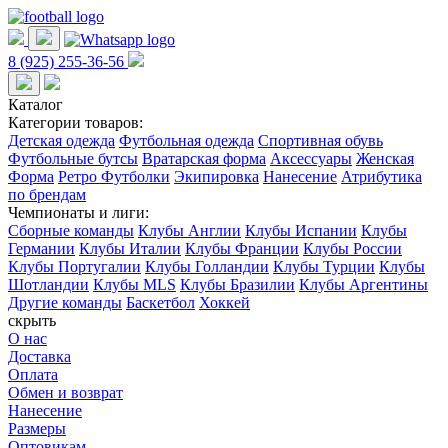
8 (925) 255-36-56
Каталог
Категории товаров:
Детская одежда
Футбольная одежда
Спортивная обувь
Футбольные бутсы
Вратарская форма
Аксессуары
Женская
Форма
Ретро Футболки
Экипировка
Нанесение
Атрибутика
по брендам
Чемпионаты и лиги:
Сборные команды
Клубы Англии
Клубы Испании
Клубы
Германии
Клубы Италии
Клубы Франции
Клубы России
Клубы Португалии
Клубы Голландии
Клубы Турции
Клубы
Шотландии
Клубы MLS
Клубы Бразилии
Клубы Аргентины
Другие команды
Баскетбол
Хоккей
скрыть
О нас
Доставка
Оплата
Обмен и возврат
Нанесение
Размеры
Оптовикам