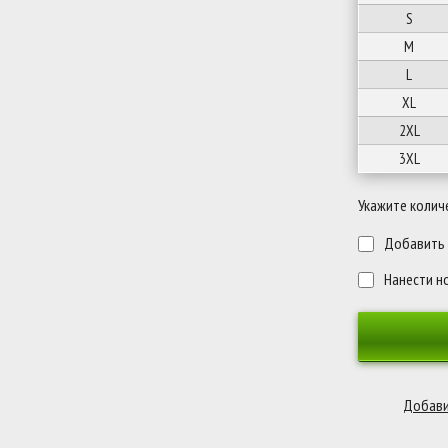
S
M
L
XL
2XL
3XL
Укажите колич
Добавить п
Нанести н