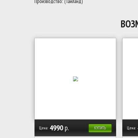
Производство: (Тайланд)
ВОЗ
4990
р.
Цена:
Цена:
КУПИТЬ