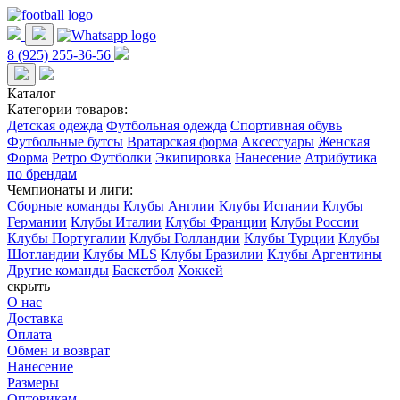
8 (925) 255-36-56
Каталог
Категории товаров:
Детская одежда
Футбольная одежда
Спортивная обувь
Футбольные бутсы
Вратарская форма
Аксессуары
Женская
Форма
Ретро Футболки
Экипировка
Нанесение
Атрибутика
по брендам
Чемпионаты и лиги:
Сборные команды
Клубы Англии
Клубы Испании
Клубы
Германии
Клубы Италии
Клубы Франции
Клубы России
Клубы Португалии
Клубы Голландии
Клубы Турции
Клубы
Шотландии
Клубы MLS
Клубы Бразилии
Клубы Аргентины
Другие команды
Баскетбол
Хоккей
скрыть
О нас
Доставка
Оплата
Обмен и возврат
Нанесение
Размеры
Оптовикам