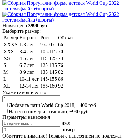
Новая цена
3990
руб
Выберите размер:
Размер
Возраст
Рост
Обхват
XXXS
1-3 лет
95-105
66
XXS
3-4 лет
105-115
70
XS
4-5 лет
115-125
73
S
6-7 лет
125-135
76
M
8-9 лет
135-145
82
L
10-11 лет
145-155
86
XL
12-14 лет
155-160
92
Укажите количество:
Добавить патч World Cup 2018, +400 руб
Нанести номер и фамилию, +990 руб
Параметры нанесения
имя
номер
Обратите внимание! Товары с нанесением не подлежат