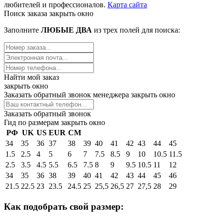
любителей и профессионалов.
Карта сайта
Поиск заказа
закрыть окно
Заполните
ЛЮБЫЕ ДВА
из трех полей для поиска:
Найти мой заказ
закрыть окно
Заказать обратный звонок менеджера
закрыть окно
Заказать обратный звонок
Гид по размерам
закрыть окно
РФ
UK
US
EUR
СМ
34
35
36
37
38
39
40
41
42
43
44
45
1.5
2.5
4
5
6
7
7.5
8.5
9
10
10.5
11.5
2.5
3.5
4.5
5.5
6.5
7.5
8
9
9.5
10.5
11
12
34
35
36
38
39
40
41
42
43
44
45
46
21.5
22.5
23
23.5
24.5
25
25,5
26,5
27
27,5
28
29
Как подобрать свой размер: