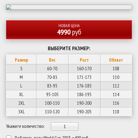
НОВАЯ ЦЕНА
4990
руб
ВЫБЕРИТЕ РАЗМЕР:
Размер
Вес
Рост
Обхват
S
60-70
160-170
108
M
70-83
171-175
110
L
83-95
176-185
112
XL
95-105
186-195
114
2XL
100-110
190-200
116
3XL
110-120
190-205
118
Укажите количество:
Добавить патч World Cup 2018, +400 руб