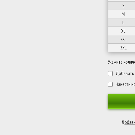
S
M
L
XL
2XL
3XL
Укажите колич
Добавить п
Нанести н