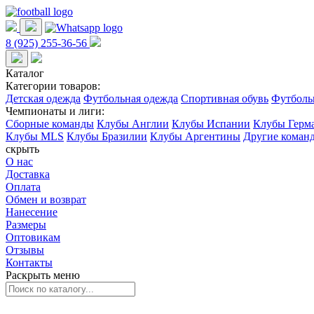
8 (925) 255-36-56
Каталог
Категории товаров:
Детская одежда
Футбольная одежда
Спортивная обувь
Футболь
Чемпионаты и лиги:
Сборные команды
Клубы Англии
Клубы Испании
Клубы Герм
Клубы MLS
Клубы Бразилии
Клубы Аргентины
Другие коман
скрыть
О нас
Доставка
Оплата
Обмен и возврат
Нанесение
Размеры
Оптовикам
Отзывы
Контакты
Раскрыть меню