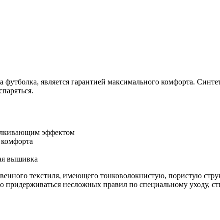
а футболка, является гарантией максимального комфорта. Синте
спаряться.
талкивающим эффектом
 комфорта
ая вышивка
твенного текстиля, имеющего тонковолокнистую, пористую стру
о придерживаться несложных правил по специальному уходу, ст