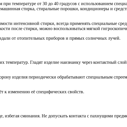
м при температуре от 30 до 40 градусов с использованием спе
а машинная стирка, стиральные порошки, кондиционеры и средс
.
димости интенсивной стирки, всегда применять специальные сре
дкости после стирки, можно воспользоваться мягкой гигроскопич
вдали от отопительных приборов и прямых солнечных лучей.
х температур. Гладят изделие наизнанку через контактный слой
рону изделия периодически обрабатывают специальным спреем 
ёт к изменению её специфических свойств.
, избегая сминания. Не допускать контакта с пахнущими предме