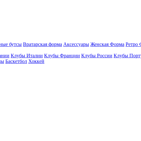
ные бутсы
Вратарская форма
Аксессуары
Женская Форма
Ретро 
ании
Клубы Италии
Клубы Франции
Клубы России
Клубы Порт
ды
Баскетбол
Хоккей