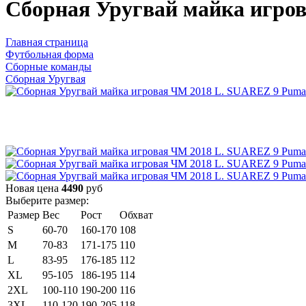
Сборная Уругвай майка игро
Главная страница
Футбольная форма
Сборные команды
Сборная Уругвая
Новая цена
4490
руб
Выберите размер:
Размер
Вес
Рост
Обхват
S
60-70
160-170
108
M
70-83
171-175
110
L
83-95
176-185
112
XL
95-105
186-195
114
2XL
100-110
190-200
116
3XL
110-120
190-205
118