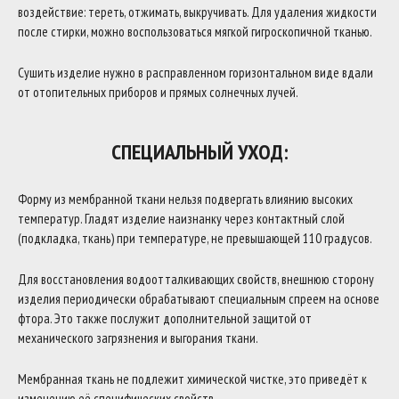
воздействие: тереть, отжимать, выкручивать. Для удаления жидкости
после стирки, можно воспользоваться мягкой гигроскопичной тканью.
Сушить изделие нужно в расправленном горизонтальном виде вдали
от отопительных приборов и прямых солнечных лучей.
СПЕЦИАЛЬНЫЙ УХОД:
Форму из мембранной ткани нельзя подвергать влиянию высоких
температур. Гладят изделие наизнанку через контактный слой
(подкладка, ткань) при температуре, не превышающей 110 градусов.
Для восстановления водоотталкивающих свойств, внешнюю сторону
изделия периодически обрабатывают специальным спреем на основе
фтора. Это также послужит дополнительной защитой от
механического загрязнения и выгорания ткани.
Мембранная ткань не подлежит химической чистке, это приведёт к
изменению её специфических свойств.