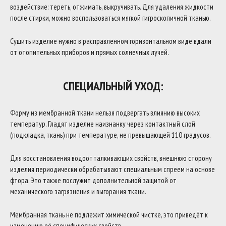
воздействие: тереть, отжимать, выкручивать. Для удаления жидкости
после стирки, можно воспользоваться мягкой гигроскопичной тканью.
Сушить изделие нужно в расправленном горизонтальном виде вдали
от отопительных приборов и прямых солнечных лучей.
СПЕЦИАЛЬНЫЙ УХОД:
Форму из мембранной ткани нельзя подвергать влиянию высоких
температур. Гладят изделие наизнанку через контактный слой
(подкладка, ткань) при температуре, не превышающей 110 градусов.
Для восстановления водоотталкивающих свойств, внешнюю сторону
изделия периодически обрабатывают специальным спреем на основе
фтора. Это также послужит дополнительной защитой от
механического загрязнения и выгорания ткани.
Мембранная ткань не подлежит химической чистке, это приведёт к
изменению её специфических свойств.