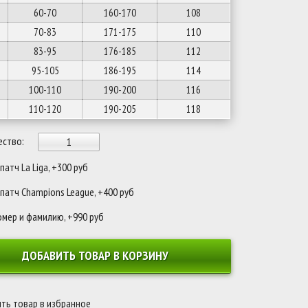
60-70
160-170
108
70-83
171-175
110
83-95
176-185
112
95-105
186-195
114
100-110
190-200
116
110-120
190-205
118
ество:
атч La Liga, +300 руб
патч Champions League, +400 руб
омер и фамилию, +990 руб
ДОБАВИТЬ ТОВАР В КОРЗИНУ