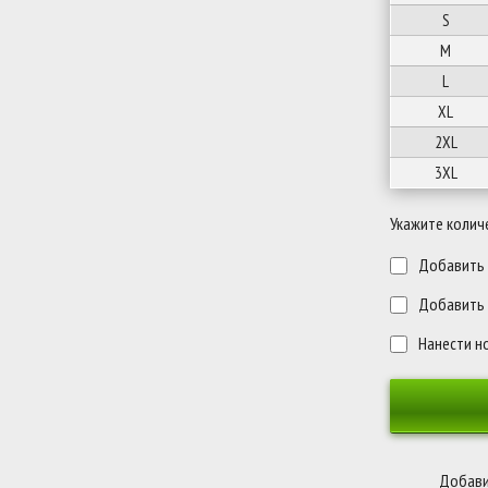
S
M
L
XL
2XL
3XL
Укажите колич
Добавить п
Добавить 
Нанести н