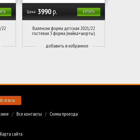
3990
р.
Цена:
ИТЬ
КУПИТЬ
/22
Валенсия форма детская 2021/22
гостевая 3 форма (майка+шорты)
l-star.ru
азине
Все контакты
Схема проезда
Карта сайта