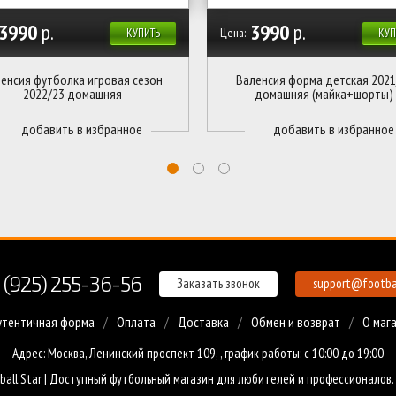
3990
р.
3990
р.
Цена:
КУПИТЬ
КУП
енсия футболка игровая сезон
Валенсия форма детская 2021
2022/23 домашняя
домашняя (майка+шорты)
 (925) 255-36-56
Заказать звонок
support@footbal
утентичная форма
Оплата
Доставка
Обмен и возврат
О маг
Адрес: Москва, Ленинский проспект 109, , график работы: с 10:00 до 19:00
ball Star | Доступный
футбольный магазин
для любителей и профессионалов.