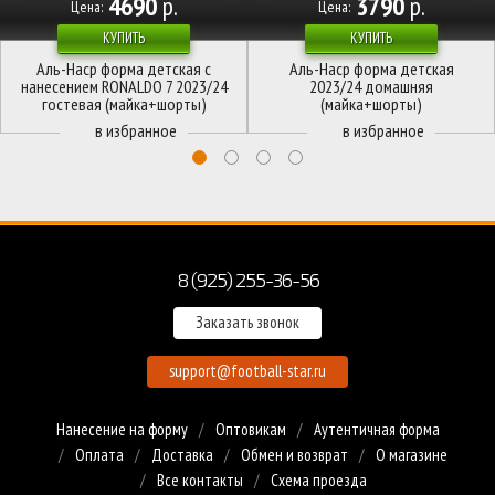
4690
р.
3790
р.
Цена:
Цена:
КУПИТЬ
КУПИТЬ
Аль-Наср форма детская с
Аль-Наср форма детская
нанесением RONALDO 7 2023/24
2023/24 домашняя
гостевая (майка+шорты)
(майка+шорты)
8 (925) 255-36-56
Заказать звонок
support@football-star.ru
Нанесение на форму
Оптовикам
Аутентичная форма
Оплата
Доставка
Обмен и возврат
О магазине
Все контакты
Схема проезда