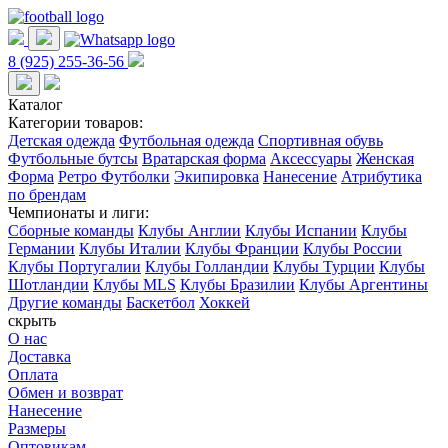
8 (925) 255-36-56
Каталог
Категории товаров:
Детская одежда
Футбольная одежда
Спортивная обувь
Футбольные бутсы
Вратарская форма
Аксессуары
Женская
Форма
Ретро Футболки
Экипировка
Нанесение
Атрибутика
по брендам
Чемпионаты и лиги:
Сборные команды
Клубы Англии
Клубы Испании
Клубы
Германии
Клубы Италии
Клубы Франции
Клубы России
Клубы Португалии
Клубы Голландии
Клубы Турции
Клубы
Шотландии
Клубы MLS
Клубы Бразилии
Клубы Аргентины
Другие команды
Баскетбол
Хоккей
скрыть
О нас
Доставка
Оплата
Обмен и возврат
Нанесение
Размеры
Оптовикам