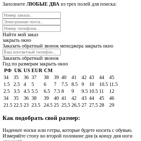
Заполните
ЛЮБЫЕ ДВА
из трех полей для поиска:
Найти мой заказ
закрыть окно
Заказать обратный звонок менеджера
закрыть окно
Заказать обратный звонок
Гид по размерам
закрыть окно
РФ
UK
US
EUR
СМ
34
35
36
37
38
39
40
41
42
43
44
45
1.5
2.5
4
5
6
7
7.5
8.5
9
10
10.5
11.5
2.5
3.5
4.5
5.5
6.5
7.5
8
9
9.5
10.5
11
12
34
35
36
38
39
40
41
42
43
44
45
46
21.5
22.5
23
23.5
24.5
25
25,5
26,5
27
27,5
28
29
Как подобрать свой размер:
Наденьте носки или гетры, которые будете носить с обувью.
Измеряйте стопу во второй половине дня (к концу дня ноги