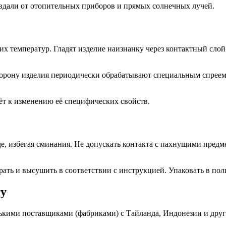
вдали от отопительных приборов и прямых солнечных лучей.
х температур. Гладят изделие наизнанку через контактный слой
рону изделия периодически обрабатывают специальным спреем 
ёт к изменению её специфических свойств.
, избегая сминания. Не допускать контакта с пахнущими предме
рать и высушить в соответствии с инструкцией. Упаковать в по
гу
ькими поставщиками (фабриками) с Тайланда, Индонезии и дру