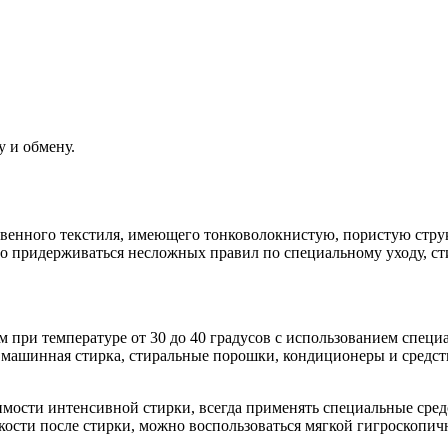
у и обмену.
твенного текстиля, имеющего тонковолокнистую, пористую стру
о придерживаться несложных правил по специальному уходу, ст
м при температуре от 30 до 40 градусов с использованием спе
а машинная стирка, стиральные порошки, кондиционеры и средс
.
димости интенсивной стирки, всегда применять специальные сре
дкости после стирки, можно воспользоваться мягкой гигроскопич