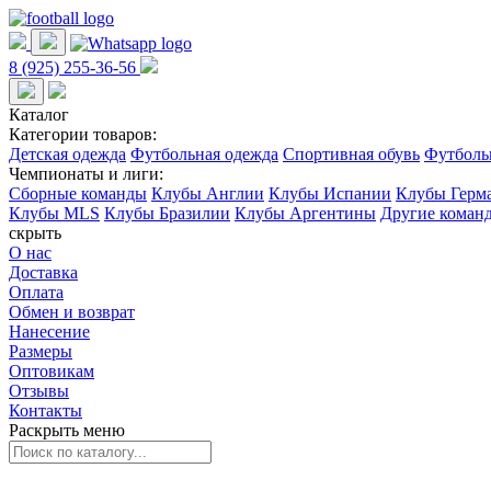
8 (925) 255-36-56
Каталог
Категории товаров:
Детская одежда
Футбольная одежда
Спортивная обувь
Футболь
Чемпионаты и лиги:
Сборные команды
Клубы Англии
Клубы Испании
Клубы Герм
Клубы MLS
Клубы Бразилии
Клубы Аргентины
Другие коман
скрыть
О нас
Доставка
Оплата
Обмен и возврат
Нанесение
Размеры
Оптовикам
Отзывы
Контакты
Раскрыть меню