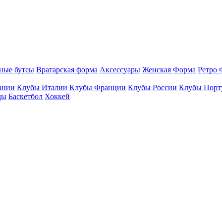
ные бутсы
Вратарская форма
Аксессуары
Женская Форма
Ретро 
ании
Клубы Италии
Клубы Франции
Клубы России
Клубы Порт
ды
Баскетбол
Хоккей