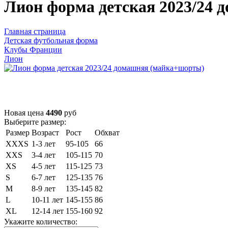
Лион форма детская 2023/24
Главная страница
Детская футбольная форма
Клубы Франции
Лион
Новая цена
4490
руб
Выберите размер:
Размер
Возраст
Рост
Обхват
XXXS
1-3 лет
95-105
66
XXS
3-4 лет
105-115
70
XS
4-5 лет
115-125
73
S
6-7 лет
125-135
76
M
8-9 лет
135-145
82
L
10-11 лет
145-155
86
XL
12-14 лет
155-160
92
Укажите количество: