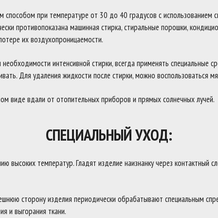
м способом при температуре от 30 до 40 градусов с использованием 
чески противопоказана машинная стирка, стиральные порошки, кондици
потере их воздухопроницаемости.
ри необходимости интенсивной стирки, всегда применять специальные с
ивать. Для удаления жидкости после стирки, можно воспользоваться мя
ном виде вдали от отопительных приборов и прямых солнечных лучей.
СПЕЦИАЛЬНЫЙ УХОД:
ю высоких температур. Гладят изделие наизнанку через контактный сло
ешнюю сторону изделия периодически обрабатывают специальным спре
ия и выгорания ткани.