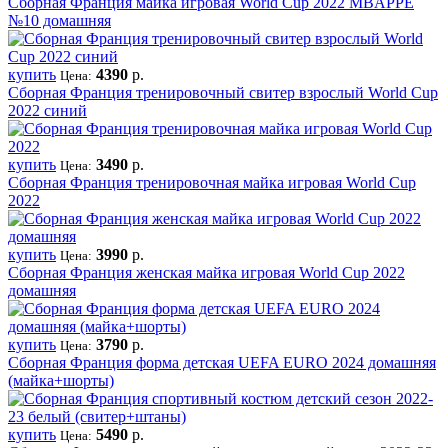
Сборная Франция майка игровая World Cup 2022 MBAPPE
№10 домашняя
купить
4390
р.
Цена:
Сборная Франция тренировочный свитер взрослый World Cup
2022 синий
купить
3490
р.
Цена:
Сборная Франция тренировочная майка игровая World Cup
2022
купить
3990
р.
Цена:
Сборная Франция женская майка игровая World Cup 2022
домашняя
купить
3790
р.
Цена:
Сборная Франция форма детская UEFA EURO 2024 домашняя
(майка+шорты)
купить
5490
р.
Цена: