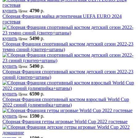
купить
4790
р.
Цена:
Сборная Франция майка аутентичная UEFA EURO 2024
гостевая
купить
5490
р.
Цена:
Сборная Франция спортивный костюм детский сезон 2022-23
темно синий (свитер+штаны)
купить
5490
р.
Цена:
Сборная Франция спортивный костюм детский сезон 2022-23
синий (свитер+штаны)
купить
6590
р.
Цена:
Сборная Франция спортивный костюм взрослый World Cup
2022 синий (олимпийка+штаны)
купить
1590
р.
Цена:
Сборная Франция гетры игровые World Cup 2022 гостевые