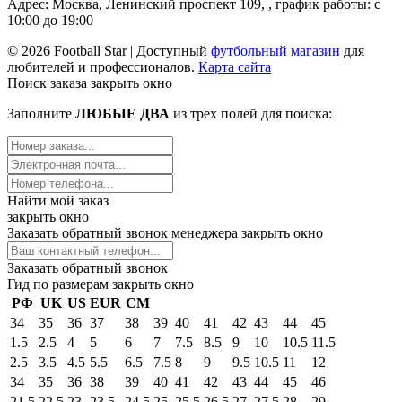
Адрес: Москва, Ленинский проспект 109, , график работы: с
10:00 до 19:00
© 2026 Football Star | Доступный
футбольный магазин
для
любителей и профессионалов.
Карта сайта
Поиск заказа
закрыть окно
Заполните
ЛЮБЫЕ ДВА
из трех полей для поиска:
Найти мой заказ
закрыть окно
Заказать обратный звонок менеджера
закрыть окно
Заказать обратный звонок
Гид по размерам
закрыть окно
РФ
UK
US
EUR
СМ
34
35
36
37
38
39
40
41
42
43
44
45
1.5
2.5
4
5
6
7
7.5
8.5
9
10
10.5
11.5
2.5
3.5
4.5
5.5
6.5
7.5
8
9
9.5
10.5
11
12
34
35
36
38
39
40
41
42
43
44
45
46
21.5
22.5
23
23.5
24.5
25
25,5
26,5
27
27,5
28
29