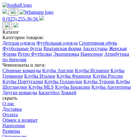
8 (925) 255-36-56
Каталог
Категории товаров:
Детская одежда
Футбольная одежда
Спортивная обувь
Футбольные бутсы
Вратарская форма
Аксессуары
Женская
Форма
Ретро Футболки
Экипировка
Нанесение
Атрибутика
по брендам
Чемпионаты и лиги:
Сборные команды
Клубы Англии
Клубы Испании
Клубы
Германии
Клубы Италии
Клубы Франции
Клубы России
Клубы Португалии
Клубы Голландии
Клубы Турции
Клубы
Шотландии
Клубы MLS
Клубы Бразилии
Клубы Аргентины
Другие команды
Баскетбол
Хоккей
скрыть
О нас
Доставка
Оплата
Обмен и возврат
Нанесение
Размеры
Оптовикам