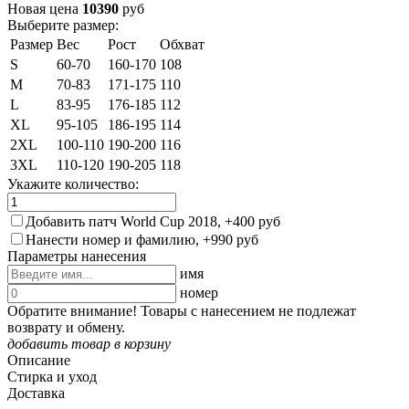
Новая цена
10390
руб
Выберите размер:
Размер
Вес
Рост
Обхват
S
60-70
160-170
108
M
70-83
171-175
110
L
83-95
176-185
112
XL
95-105
186-195
114
2XL
100-110
190-200
116
3XL
110-120
190-205
118
Укажите количество:
Добавить патч World Cup 2018, +400 руб
Нанести номер и фамилию, +990 руб
Параметры нанесения
имя
номер
Обратите внимание! Товары с нанесением не подлежат
возврату и обмену.
добавить товар в корзину
Описание
Стирка и уход
Доставка