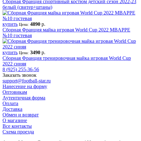
Сборная Франция спортивный костюм детский сезон 2022-23
белый (свитер+штаны)
купить
4890
р.
Цена:
Сборная Франция майка игровая World Cup 2022 MBAPPE
№10 гостевая
купить
3490
р.
Цена:
Сборная Франция тренировочная майка игровая World Cup
2022 синяя
8 (925) 255-36-56
Заказать звонок
support@football-star.ru
Нанесение на форму
Оптовикам
Аутентичная форма
Оплата
Доставка
Обмен и возврат
О магазине
Все контакты
Схема проезда