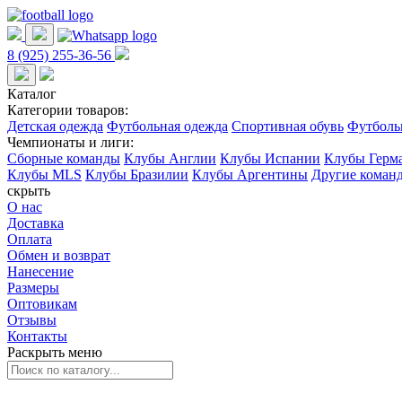
8 (925) 255-36-56
Каталог
Категории товаров:
Детская одежда
Футбольная одежда
Спортивная обувь
Футболь
Чемпионаты и лиги:
Сборные команды
Клубы Англии
Клубы Испании
Клубы Герм
Клубы MLS
Клубы Бразилии
Клубы Аргентины
Другие коман
скрыть
О нас
Доставка
Оплата
Обмен и возврат
Нанесение
Размеры
Оптовикам
Отзывы
Контакты
Раскрыть меню