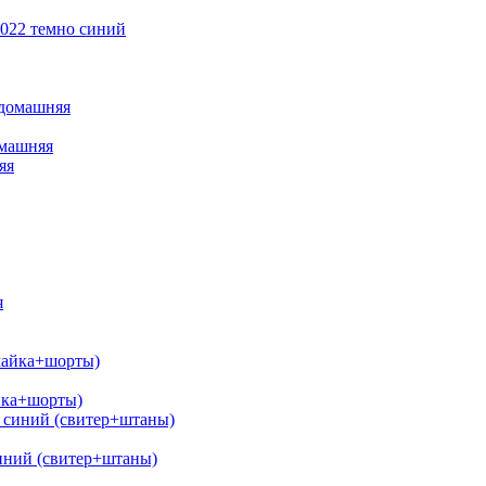
2022 темно синий
омашняя
йка+шорты)
иний (свитер+штаны)