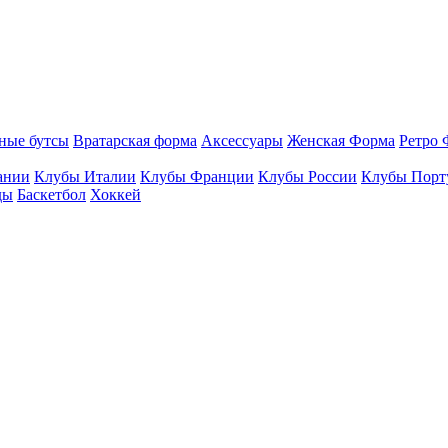
ные бутсы
Вратарская форма
Аксессуары
Женская Форма
Ретро 
ании
Клубы Италии
Клубы Франции
Клубы России
Клубы Порт
ды
Баскетбол
Хоккей