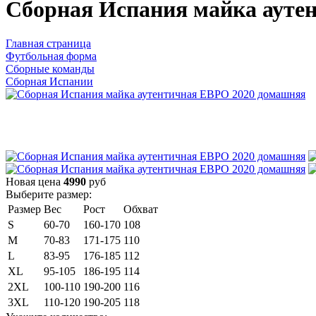
Сборная Испания майка ауте
Главная страница
Футбольная форма
Сборные команды
Сборная Испании
Новая цена
4990
руб
Выберите размер:
Размер
Вес
Рост
Обхват
S
60-70
160-170
108
M
70-83
171-175
110
L
83-95
176-185
112
XL
95-105
186-195
114
2XL
100-110
190-200
116
3XL
110-120
190-205
118