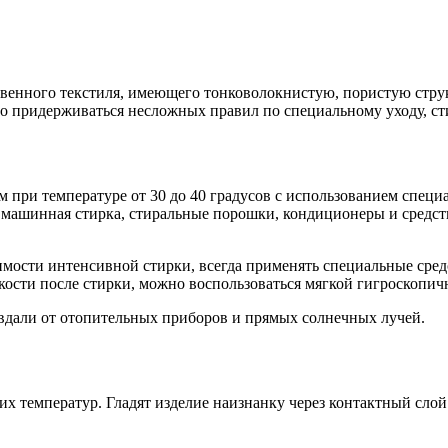
твенного текстиля, имеющего тонковолокнистую, пористую стру
о придерживаться несложных правил по специальному уходу, ст
м при температуре от 30 до 40 градусов с использованием спе
а машинная стирка, стиральные порошки, кондиционеры и средс
.
димости интенсивной стирки, всегда применять специальные сре
дкости после стирки, можно воспользоваться мягкой гигроскопич
вдали от отопительных приборов и прямых солнечных лучей.
х температур. Гладят изделие наизнанку через контактный слой