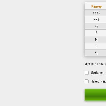
Размер
XXXS
XXS
XS
S
M
L
XL
Укажите колич
Добавить п
Нанести н