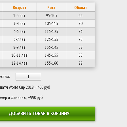
Возраст
Рост
Обхват
1-3 лет
95-105
66
3-4 лет
105-115
70
4-5 лет
115-125
73
6-7 лет
125-135
76
8-9 лет
135-145
82
10-11 лет
145-155
86
12-14 лет
155-160
92
ество:
атч World Cup 2018, +400 руб
омер и фамилию, +990 руб
ДОБАВИТЬ ТОВАР В КОРЗИНУ