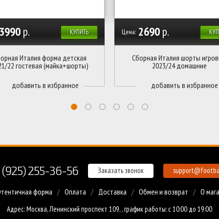
3990
р.
2690
р.
Цена:
КУПИТЬ
КУП
орная Италия форма детская
Сборная Италия шорты игро
21/22 гостевая (майка+шорты)
2023/24 домашние
 (925) 255-36-56
Заказать звонок
support@footbal
утентичная форма
Оплата
Доставка
Обмен и возврат
О маг
Адрес: Москва, Ленинский проспект 109, , график работы: с 10:00 до 19:00