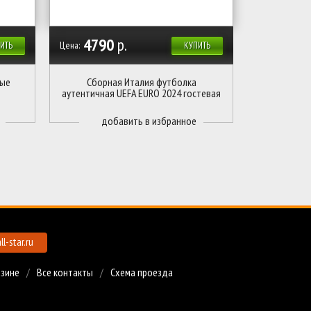
4790
р.
Цена:
ИТЬ
КУПИТЬ
вые
Сборная Италия футболка
аутентичная UEFA EURO 2024 гостевая
l-star.ru
азине
Все контакты
Схема проезда