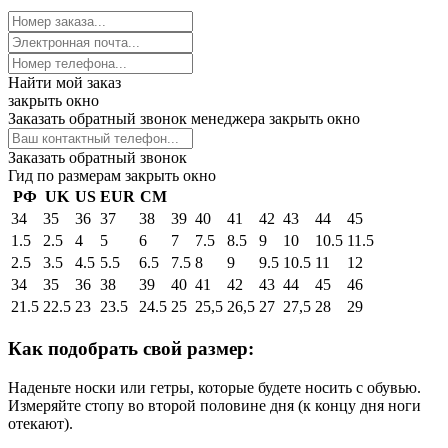
Найти мой заказ
закрыть окно
Заказать обратный звонок менеджера
закрыть окно
Заказать обратный звонок
Гид по размерам
закрыть окно
РФ
UK
US
EUR
СМ
34
35
36
37
38
39
40
41
42
43
44
45
1.5
2.5
4
5
6
7
7.5
8.5
9
10
10.5
11.5
2.5
3.5
4.5
5.5
6.5
7.5
8
9
9.5
10.5
11
12
34
35
36
38
39
40
41
42
43
44
45
46
21.5
22.5
23
23.5
24.5
25
25,5
26,5
27
27,5
28
29
Как подобрать свой размер:
Наденьте носки или гетры, которые будете носить с обувью.
Измеряйте стопу во второй половине дня (к концу дня ноги
отекают).