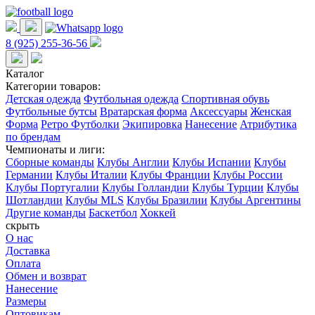
8 (925) 255-36-56
Каталог
Категории товаров:
Детская одежда
Футбольная одежда
Спортивная обувь
Футбольные бутсы
Вратарская форма
Аксессуары
Женская
Форма
Ретро Футболки
Экипировка
Нанесение
Атрибутика
по брендам
Чемпионаты и лиги:
Сборные команды
Клубы Англии
Клубы Испании
Клубы
Германии
Клубы Италии
Клубы Франции
Клубы России
Клубы Португалии
Клубы Голландии
Клубы Турции
Клубы
Шотландии
Клубы MLS
Клубы Бразилии
Клубы Аргентины
Другие команды
Баскетбол
Хоккей
скрыть
О нас
Доставка
Оплата
Обмен и возврат
Нанесение
Размеры
Оптовикам