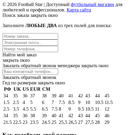
© 2026 Football Star | Доступный
футбольный магазин
для
любителей и профессионалов.
Карта сайта
Поиск заказа
закрыть окно
Заполните
ЛЮБЫЕ ДВА
из трех полей для поиска:
Найти мой заказ
закрыть окно
Заказать обратный звонок менеджера
закрыть окно
Заказать обратный звонок
Гид по размерам
закрыть окно
РФ
UK
US
EUR
СМ
34
35
36
37
38
39
40
41
42
43
44
45
1.5
2.5
4
5
6
7
7.5
8.5
9
10
10.5
11.5
2.5
3.5
4.5
5.5
6.5
7.5
8
9
9.5
10.5
11
12
34
35
36
38
39
40
41
42
43
44
45
46
21.5
22.5
23
23.5
24.5
25
25,5
26,5
27
27,5
28
29
Как подобрать свой размер: