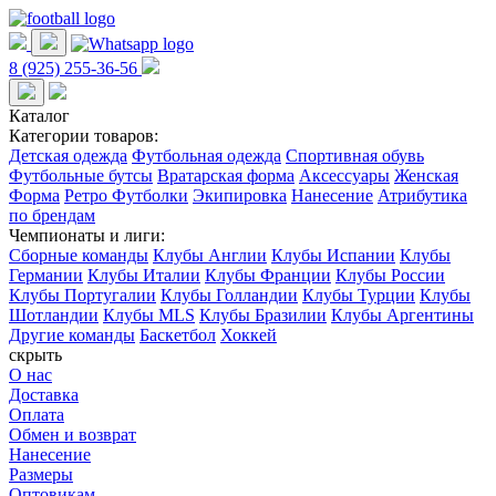
8 (925) 255-36-56
Каталог
Категории товаров:
Детская одежда
Футбольная одежда
Спортивная обувь
Футбольные бутсы
Вратарская форма
Аксессуары
Женская
Форма
Ретро Футболки
Экипировка
Нанесение
Атрибутика
по брендам
Чемпионаты и лиги:
Сборные команды
Клубы Англии
Клубы Испании
Клубы
Германии
Клубы Италии
Клубы Франции
Клубы России
Клубы Португалии
Клубы Голландии
Клубы Турции
Клубы
Шотландии
Клубы MLS
Клубы Бразилии
Клубы Аргентины
Другие команды
Баскетбол
Хоккей
скрыть
О нас
Доставка
Оплата
Обмен и возврат
Нанесение
Размеры
Оптовикам