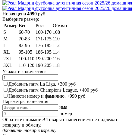
Новая цена
4990
руб
Выберите размер:
Размер
Вес
Рост
Обхват
S
60-70
160-170
108
M
70-83
171-175
110
L
83-95
176-185
112
XL
95-105
186-195
114
2XL
100-110
190-200
116
3XL
110-120
190-205
118
Укажите количество:
Добавить патч La Liga, +300 руб
Добавить патч Champions League, +400 руб
Нанести номер и фамилию, +990 руб
Параметры нанесения
имя
номер
Обратите внимание! Товары с нанесением не подлежат
возврату и обмену.
добавить товар в корзину